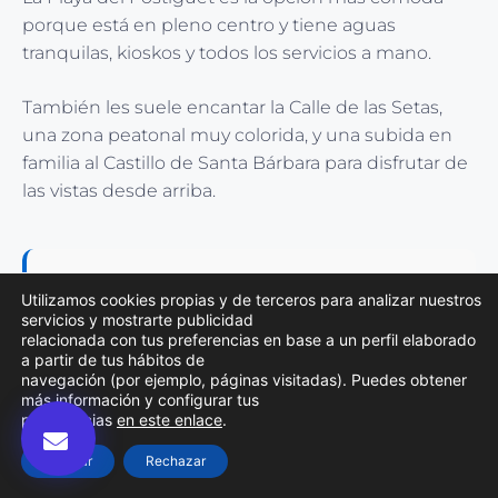
porque está en pleno centro y tiene aguas
tranquilas, kioskos y todos los servicios a mano.
También les suele encantar la Calle de las Setas,
una zona peatonal muy colorida, y una subida en
familia al Castillo de Santa Bárbara para disfrutar de
las vistas desde arriba.
Sigue descubriendo:
Utilizamos cookies propias y de terceros para analizar nuestros
servicios y mostrarte publicidad
➜
Arte escénico en Elda: Explora el
relacionada con tus preferencias en base a un perfil elaborado
a partir de tus hábitos de
Teatro Castelar en Elda
navegación (por ejemplo, páginas visitadas). Puedes obtener
más información y configurar tus
➜
Museo de la ciudad de Alicante
preferencias
en este enlace
.
➜
Visita la Calle Castaños y explora
Aceptar
Rechazar
la Vida Urbana