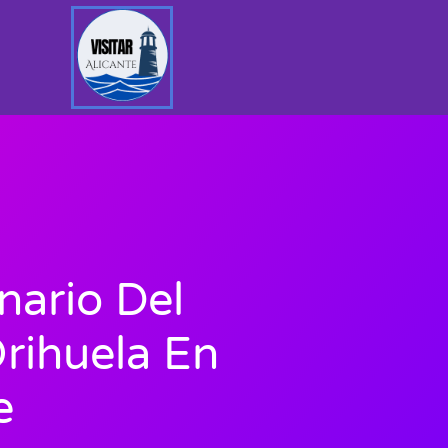
nario Del
Orihuela En
e