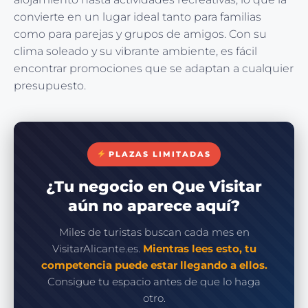
convierte en un lugar ideal tanto para familias
como para parejas y grupos de amigos. Con su
clima soleado y su vibrante ambiente, es fácil
encontrar promociones que se adaptan a cualquier
presupuesto.
PLAZAS LIMITADAS
¿Tu negocio en Que Visitar
aún no aparece aquí?
Miles de turistas buscan cada mes en
VisitarAlicante.es.
Mientras lees esto, tu
competencia puede estar llegando a ellos.
Consigue tu espacio antes de que lo haga
otro.