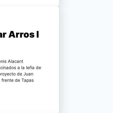
r Arros I
enis Alacant
ocinados a la leña de
proyecto de Juan
l frente de Tapas