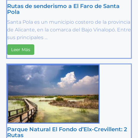
Rutas de senderismo a El Faro de Santa
Pola
Santa Pola es un municipio costero de la provincia
de Alicante, en la comarca del Bajo Vinalopó. Entre
sus principales ...
Leer Más
Parque Natural El Fondo d’Elx-Crevillent: 2
Rutas