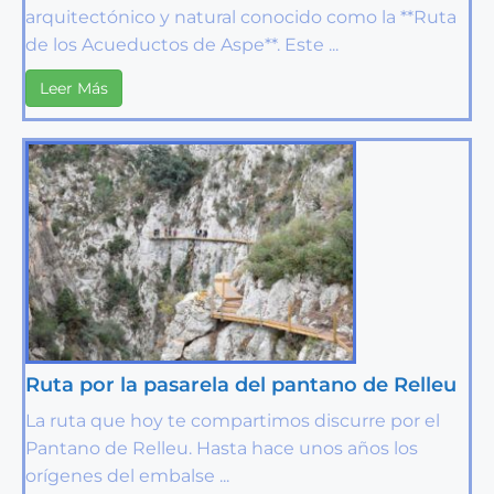
arquitectónico y natural conocido como la **Ruta
de los Acueductos de Aspe**. Este ...
Leer Más
Ruta por la pasarela del pantano de Relleu
La ruta que hoy te compartimos discurre por el
Pantano de Relleu. Hasta hace unos años los
orígenes del embalse ...