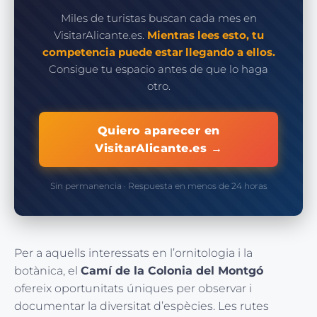
Miles de turistas buscan cada mes en
VisitarAlicante.es.
Mientras lees esto, tu
competencia puede estar llegando a ellos.
Consigue tu espacio antes de que lo haga
otro.
Quiero aparecer en
VisitarAlicante.es →
Sin permanencia · Respuesta en menos de 24 horas
Per a aquells interessats en l’ornitologia i la
botànica, el
Camí de la Colonia del Montgó
ofereix oportunitats úniques per observar i
documentar la diversitat d’espècies. Les rutes