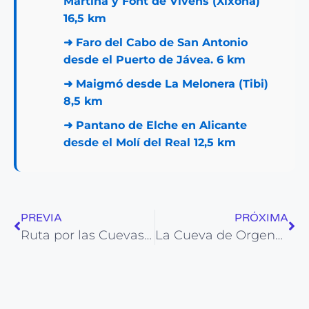
Martina y Font de Vivens (Xixona)
16,5 km
➜
Faro del Cabo de San Antonio
desde el Puerto de Jávea. 6 km
➜
Maigmó desde La Melonera (Tibi)
8,5 km
➜
Pantano de Elche en Alicante
desde el Molí del Real 12,5 km
PREVIA
PRÓXIMA
Ruta por las Cuevas en el Parque Natural Serra Gelada
La Cueva de Orgens en Xábia: Una maravilla natural