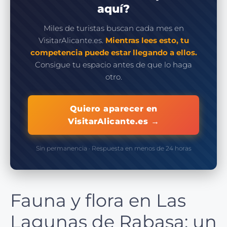
aquí?
Miles de turistas buscan cada mes en
VisitarAlicante.es.
Mientras lees esto, tu
competencia puede estar llegando a ellos.
Consigue tu espacio antes de que lo haga
otro.
Quiero aparecer en
VisitarAlicante.es →
Sin permanencia · Respuesta en menos de 24 horas
Fauna y flora en Las
Lagunas de Rabasa: un