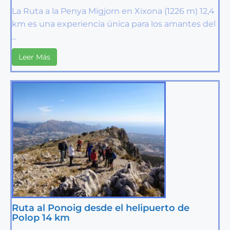
La Ruta a la Penya Migjorn en Xixona (1226 m) 12,4
km es una experiencia única para los amantes del
...
Leer Más
Ruta al Ponoig desde el helipuerto de
Polop 14 km