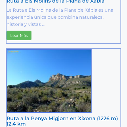
Ruta a Els Molins de la Plana de Xábia
La Ruta a Els Molins de la Plana de Xábia es una
experiencia única que combina naturaleza,
historia y vistas ...
Leer Más
Ruta a la Penya Migjorn en Xixona (1226 m)
12,4 km