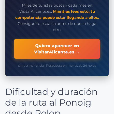
Miles de turistas buscan cada mes en
VisitarAlicante.es.
Mientras lees esto, tu
competencia puede estar llegando a ellos.
Consigue tu espacio antes de que lo haga
otro.
Quiero aparecer en
VisitarAlicante.es →
Sin permanencia · Respuesta en menos de 24 horas
Dificultad y duración
de la ruta al Ponoig
desde Polop