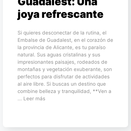
Guadalest: Una
joya refrescante
Si quieres desconectar de la rutina, el
Embalse de Guadalest, en el corazón de
la provincia de Alicante, es tu paraíso
natural. Sus aguas cristalinas y sus
impresionantes paisajes, rodeados de
montañas y vegetación exuberante, son
perfectos para disfrutar de actividades
al aire libre. Si buscas un destino que
combine belleza y tranquilidad, **Ven a
... Leer más