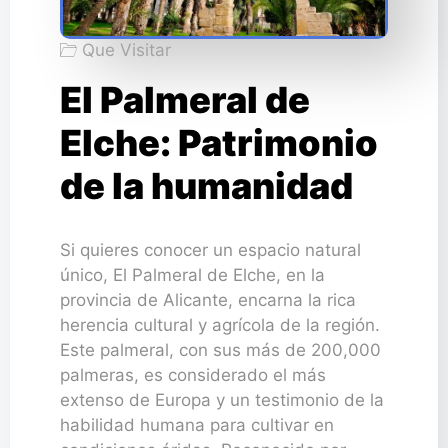
Que Visitar
El Palmeral de
Elche: Patrimonio
de la humanidad
Si quieres conocer un espacio natural
único, El Palmeral de Elche, en la
provincia de Alicante, encarna la rica
herencia cultural y agrícola de la región.
Este palmeral, con sus más de 200,000
palmeras, es considerado el más
extenso de Europa y un testimonio de la
habilidad humana para cultivar en