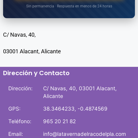
Sin permanencia · Respuesta en menos de 24 horas
C/ Navas, 40,
03001 Alacant, Alicante
Dirección y Contacto
Dirección:
C/ Navas, 40, 03001 Alacant,
Alicante
GPS:
38.3464233, -0.4874569
Teléfono:
965 20 21 82
Email:
info@latavernadelracodelpla.com