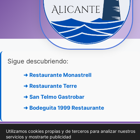
Sigue descubriendo:
➜
Restaurante Monastrell
➜
Restaurante Terre
➜
San Telmo Gastrobar
➜
Bodeguita 1999 Restaurante
Utilizamos cookies propias y de terceros para analizar nuestros
servicios y mostrarte publicidad