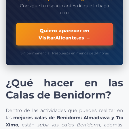
Consigue tu espacio antes de que lo haga
otro.
Quiero aparecer en
VisitarAlicante.es →
Sin permanencia · Respuesta en menos de 24 horas
¿Qué hacer en las
Calas de Benidorm?
Dentro de las actividades que puedes realizar en
las
mejores calas de Benidorm: Almadrava y Tío
Ximo
, están
subir las calas Benidorm
, además,