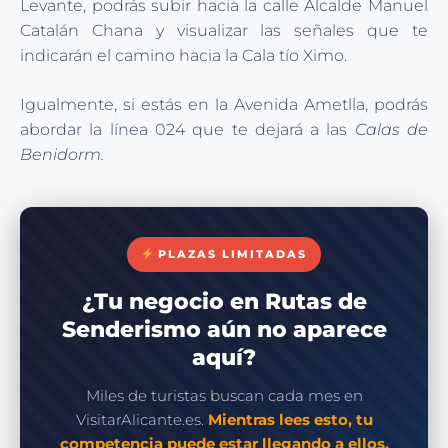
Levante, podrás subir hacia la calle Alcalde Manuel
Catalán Chana y visualizar las señales que te
indicarán el camino hacia la Cala tío Ximo.
Igualmente, si estás en la Avenida Ametlla, podrás
abordar la línea 024 que te dejará a las
Calas de
Benidorm.
PLAZAS LIMITADAS
¿Tu negocio en Rutas de
Senderismo aún no aparece
aquí?
Miles de turistas buscan cada mes en
VisitarAlicante.es.
Mientras lees esto, tu
competencia puede estar llegando a ellos.