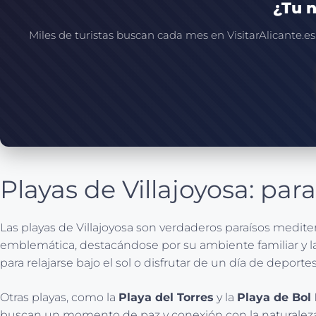
¿Tu n
Miles de turistas buscan cada mes en VisitarAlicante.es
Playas de Villajoyosa: pa
Las playas de Villajoyosa son verdaderos paraísos mediter
emblemática, destacándose por su ambiente familiar y la v
para relajarse bajo el sol o disfrutar de un día de deporte
Otras playas, como la
Playa del Torres
y la
Playa de Bol
buscan un momento de paz y conexión con la naturaleza. 