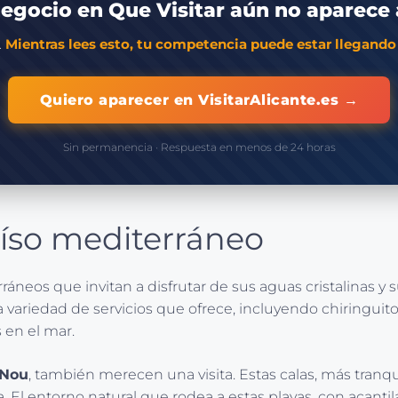
egocio en Que Visitar aún no aparece
.
Mientras lees esto, tu competencia puede estar llegando 
Quiero aparecer en VisitarAlicante.es →
Sin permanencia · Respuesta en menos de 24 horas
raíso mediterráneo
ráneos que invitan a disfrutar de sus aguas cristalinas y
ariedad de servicios que ofrece, incluyendo chiringuitos 
s en el mar.
 Nou
, también merecen una visita. Estas calas, más tranq
El entorno natural que rodea a estas playas, con acantil