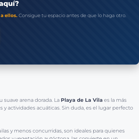
 aquí?
a ellos.
Consigue tu espacio antes de que lo haga otro.
 su suave arena dorada. La
Playa de La Vila
es la más
y actividades acuáticas. Sin duda, es el lugar perfecto
uilas y menos concurridas, son ideales para quienes
ados y vegetación autóctona, las convierte en un