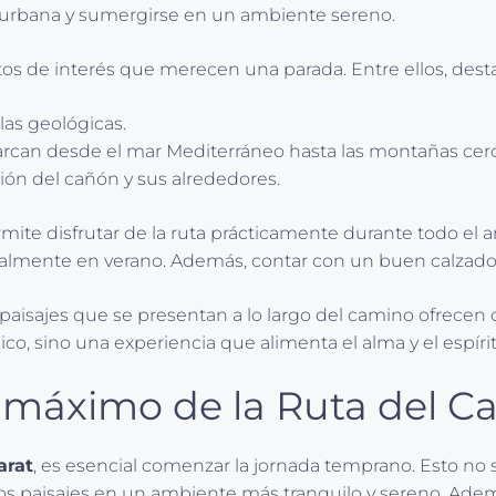
da urbana y sumergirse en un ambiente sereno.
untos de interés que merecen una parada. Entre ellos, dest
las geológicas.
arcan desde el mar Mediterráneo hasta las montañas cer
ción del cañón y sus alrededores.
rmite disfrutar de la ruta prácticamente durante todo el 
ialmente en verano. Además, contar con un buen calzado es 
paisajes que se presentan a lo largo del camino ofrecen 
ísico, sino una experiencia que alimenta el alma y el espí
l máximo de la Ruta del C
arat
, es esencial comenzar la jornada temprano. Esto no s
s paisajes en un ambiente más tranquilo y sereno. Además,