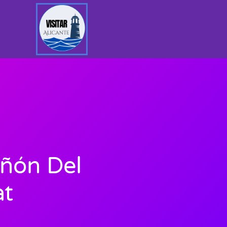
añón Del
at