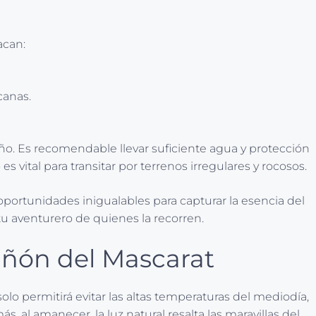
acan:
canas.
año. Es recomendable llevar suficiente agua y protección
vital para transitar por terrenos irregulares y rocosos.
oportunidades inigualables para capturar la esencia del
ritu aventurero de quienes la recorren.
añón del Mascarat
olo permitirá evitar las altas temperaturas del mediodía,
 al amanecer, la luz natural resalta las maravillas del