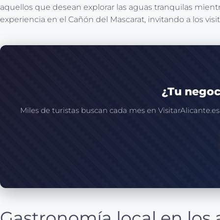
aquellos que desean explorar las aguas tranquilas mient
experiencia en el Cañón del Mascarat, invitando a los vis
¿Tu negoc
Miles de turistas buscan cada mes en VisitarAlicante.es
Gastronomía local en los