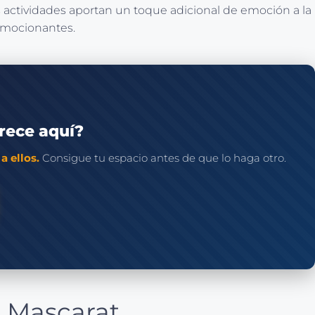
 actividades aportan un toque adicional de emoción a la
 emocionantes.
rece aquí?
a ellos.
Consigue tu espacio antes de que lo haga otro.
l Mascarat