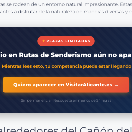
ras se rodean de un entorno natural impresionante. Estas
itantes a disfrutar de la naturaleza de maneras diversas y
PLAZAS LIMITADAS
io en Rutas de Senderismo aún no apa
.
Mientras lees esto, tu competencia puede estar llegando 
Quiero aparecer en VisitarAlicante.es →
Sin permanencia · Respuesta en menos de 24 horas
 alrededores del Cañón de