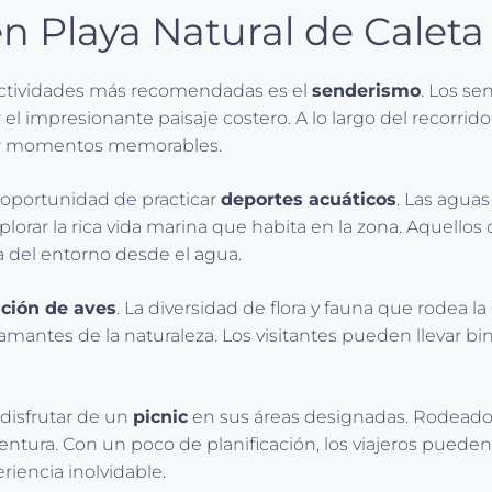
en Playa Natural de Calet
 actividades más recomendadas es el
senderismo
. Los se
ar el impresionante paisaje costero. A lo largo del recorr
rar momentos memorables.
 oportunidad de practicar
deportes acuáticos
. Las aguas
xplorar la rica vida marina que habita en la zona. Aquel
a del entorno desde el agua.
ción de aves
. La diversidad de flora y fauna que rodea 
 amantes de la naturaleza. Los visitantes pueden llevar bin
 disfrutar de un
picnic
en sus áreas designadas. Rodeado de
entura. Con un poco de planificación, los viajeros puede
riencia inolvidable.