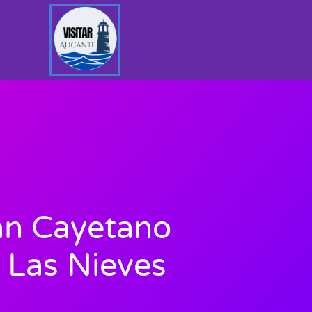
an Cayetano
Las Nieves