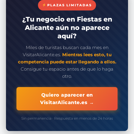
PLAZAS LIMITADAS
¿Tu negocio en Fiestas en
Alicante aún no aparece
aquí?
Miles de turistas buscan cada mes en
VisitarAlicante.es.
Mientras lees esto, tu
competencia puede estar llegando a ellos.
Consigue tu espacio antes de que lo haga
otro.
Quiero aparecer en
VisitarAlicante.es →
Sin permanencia · Respuesta en menos de 24 horas