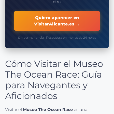
otro.
Quiero aparecer en
VisitarAlicante.es →
Sin permanencia · Respuesta en menos de 24 horas
Cómo Visitar el Museo
The Ocean Race: Guía
para Navegantes y
Aficionados
Visitar el
Museo The Ocean Race
es una