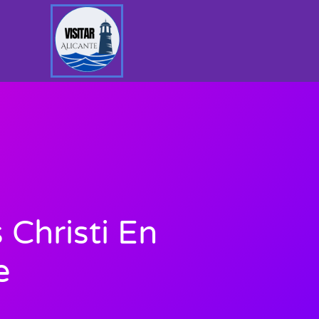
 Christi En
e