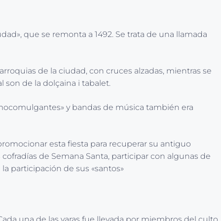
udad», que se remonta a 1492. Se trata de una llamada
 parroquias de la ciudad, con cruces alzadas, mientras se
 son de la dolçaina i tabalet.
«primocomulgantes» y bandas de música también era
 promocionar esta fiesta para recuperar su antiguo
s cofradías de Semana Santa, participar con algunas de
 la participación de sus «santos»
 Cada una de las varas fue llevada por miembros del culto