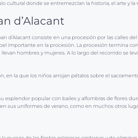
o cultural donde se entremezclan la historia, el arte y la
an d’Alacant
an d’Alacant consiste en una procesión por las calles del
el importante en la procesión. La procesión termina con 
levan hombres y mujeres. A lo largo del recorrido se levan
, en la que los niños arrojan pétalos sobre el sacramento.
 esplendor popular con bailes y alfombras de flores duran
cen sus uniformes de verano, como en muchos otros luga
rar la pureza de las fiestas religiosas cristianas y de elim