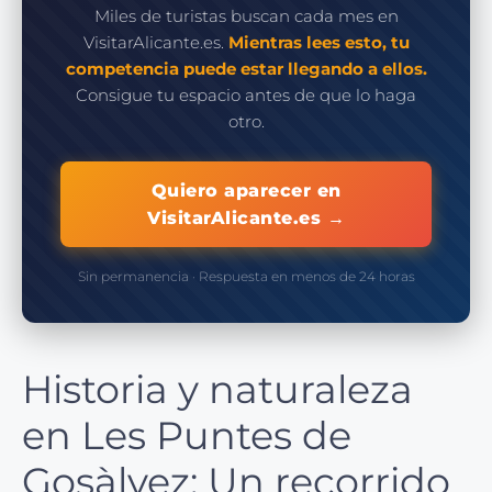
Miles de turistas buscan cada mes en
VisitarAlicante.es.
Mientras lees esto, tu
competencia puede estar llegando a ellos.
Consigue tu espacio antes de que lo haga
otro.
Quiero aparecer en
VisitarAlicante.es →
Sin permanencia · Respuesta en menos de 24 horas
Historia y naturaleza
en Les Puntes de
Gosàlvez: Un recorrido