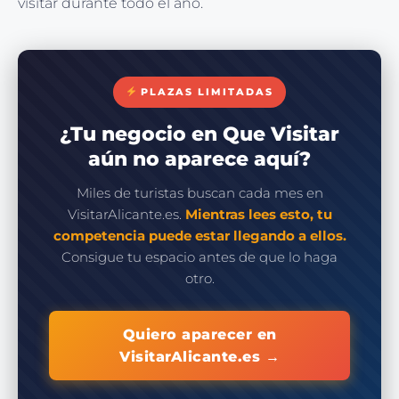
visitar durante todo el año.
PLAZAS LIMITADAS
¿Tu negocio en Que Visitar
aún no aparece aquí?
Miles de turistas buscan cada mes en
VisitarAlicante.es.
Mientras lees esto, tu
competencia puede estar llegando a ellos.
Consigue tu espacio antes de que lo haga
otro.
Quiero aparecer en
VisitarAlicante.es →