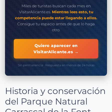
Miles de turistas buscan cada mes en
VisitarAlicante.es.
Mientras lees esto, tu
competencia puede estar llegando a ellos.
Consigue tu espacio antes de que lo haga
otro.
Quiero aparecer en
VisitarAlicante.es →
Sin permanencia · Respuesta en menos de 24 horas
Historia y conservación
del Parque Natural
Carrascal de la Font