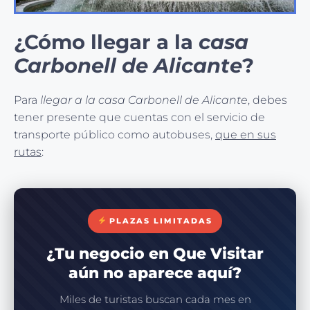
¿Cómo llegar a la
casa
Carbonell de Alicante
?
Para
llegar a la casa Carbonell de Alicante
, debes
tener presente que cuentas con el servicio de
transporte público como autobuses,
que en sus
rutas
:
PLAZAS LIMITADAS
¿Tu negocio en Que Visitar
aún no aparece aquí?
Miles de turistas buscan cada mes en