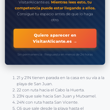
VisitarAlicante.es.
Mientras lees esto, tu
competencia puede estar llegando a ellos.
Consigue tu espacio antes de que lo haga
otro.
Quiero aparecer en
VisitarAlicante.es →
Sin permanencia · Respuesta en menos de 24 horas
21 y 21N tienen parada en la casa en su vía a la
playa de San Juan.
22 con ruta hacia el Cabo la Huerta.
23N que sale hacia San Juan y Mutxamel.
24N con ruta hasta San Vicente.
C6 que sale desde la playa hasta el