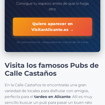
Consigue tu espacio antes de que lo haga
otro.
Quiero aparecer en
VisitarAlicante.es →
Sin permanencia · Respuesta en menos de 24 horas
Visita los famosos Pubs de
Calle Castaños
En la Calle Castaños te encontrarás una gran
variedad de locales para disfrutar con amigos,
perfecta para el
tardeo en Alicante
. Allí es muy
sencillo buscar un pub para pasar un buen rato