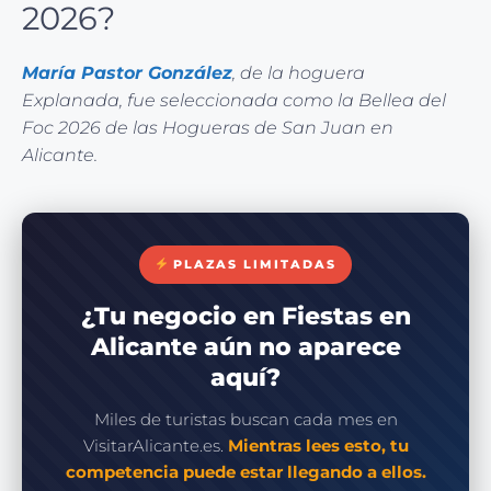
2026?
María Pastor González
, de la hoguera
Explanada, fue seleccionada como la Bellea del
Foc 2026 de las Hogueras de San Juan en
Alicante.
PLAZAS LIMITADAS
¿Tu negocio en Fiestas en
Alicante aún no aparece
aquí?
Miles de turistas buscan cada mes en
VisitarAlicante.es.
Mientras lees esto, tu
competencia puede estar llegando a ellos.