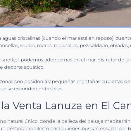
 aguas cristalinas (cuando el mar está en reposo), cue
oncellas, sepias, meros, rodaballos, pez soldado, obladas, 
l snorkel, podemos adentrarnos en el mar, disfrutar de la
e deporte acuático.
 zonas con posidonia y pequeñas montañas cubiertas de p
que se esconden entre ellas.
ala Venta Lanuza en El Ca
o natural único, donde la belleza del paisaje mediterrá
n un destino predilecto para quienes buscan escapar del bu