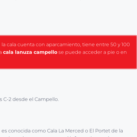
e la cala cuenta con aparcamiento, tiene entre 50 y 100
 a
cala lanuza campello
se puede acceder a pie o en
us C-2 desde el Campello.
n es conocida como Cala La Merced o El Portet de la