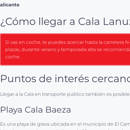
alicante
.
¿Cómo llegar a Cala Lanu
Si vas en coche, te puedes acercar hasta la carretera N
plazas, durante verano y temporada alta se recomiend
coche.
Puntos de interés cercan
Llegar a la Cala en transporte público también es posibl
Playa Cala Baeza
Es una playa de grava ubicada en el municipio de El Camp