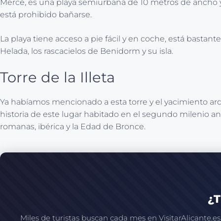
Mercé, es una playa semiurbana de 10 metros de ancho y 
está prohibido bañarse.
La playa tiene acceso a pie fácil y en coche, está bastan
Helada, los rascacielos de Benidorm y su isla.
Torre de la Illeta
Ya habíamos mencionado a esta torre y el yacimiento arqueo
historia de este lugar habitado en el segundo milenio a
romanas, ibérica y la Edad de Bronce.
¿T
Miles de turistas buscan cada mes en VisitarAlicante.es