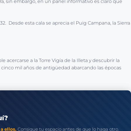
a, sin embargo, en un panel informativo es claro que
332. Desde esta cala se aprecia el Puig Campana, la Sierra
cercarse a la Torre Vigía de la Illeta y descubrir la
os cinco mil años de antigüedad abarcando las épocas
uí?
a ellos.
Consigue tu espacio antes de que lo haga otro.