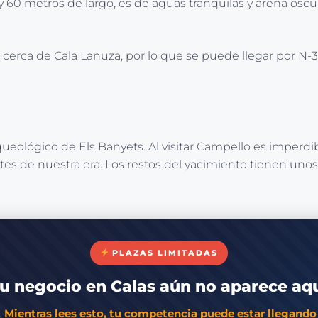
60 metros de largo, es de aguas tranquilas y arena oscur
te cerca de Cala Lanuza, por lo que se puede llegar por N-
lógico de Els Banyets. Al visitar Campello es imperdible a
ntes de nuestra era. Los restos del yacimiento tienen un
PLAZAS LIMITADAS
u negocio en Calas aún no aparece aq
.
Mientras lees esto, tu competencia puede estar llegando 