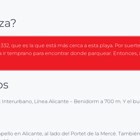
za?
-332, que es la que está más cerca a esta playa. Por suert
a ir temprano para encontrar donde parquear. Entonces,
os
e: Interurbano, Línea Alicante – Benidorm a 700 m. Y el b
ello en Alicante, al lado del Portet de la Mercé. Tambié