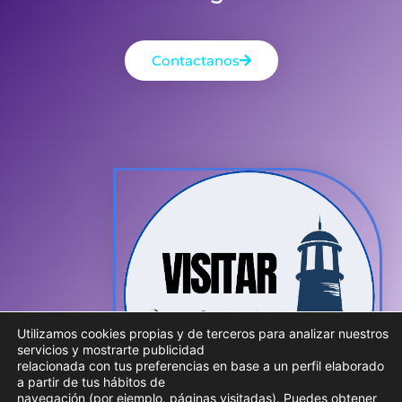
Contactanos
Utilizamos cookies propias y de terceros para analizar nuestros
servicios y mostrarte publicidad
relacionada con tus preferencias en base a un perfil elaborado
a partir de tus hábitos de
navegación (por ejemplo, páginas visitadas). Puedes obtener