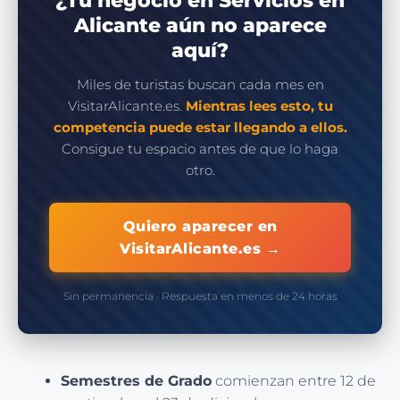
¿Tu negocio en Servicios en
Alicante aún no aparece
aquí?
Miles de turistas buscan cada mes en
VisitarAlicante.es.
Mientras lees esto, tu
competencia puede estar llegando a ellos.
Consigue tu espacio antes de que lo haga
otro.
Quiero aparecer en
VisitarAlicante.es →
Sin permanencia · Respuesta en menos de 24 horas
Semestres de Grado
comienzan entre 12 de