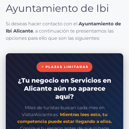
Ayuntamiento de Ibi
Si deseas hacer contacto con el
Ayuntamiento de
Ibi Alicante
, a continuación te presentamos las
opciones para ello que son las siguientes:
PLAZAS LIMITADAS
¿Tu negocio en Servicios en
Alicante aún no aparece
aquí?
Miles de turistas buscan cada mes en
VisitarAlicante.es.
Mientras lees esto, tu
competencia puede estar llegando a ellos.
Consigue tu espacio antes de que lo haga