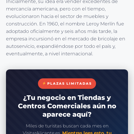
Inicialmente, su idea era vender excedentes de
mercancía americana, pero con el tiempo,
evolucionaron hacia el sector de muebles y
construcción. En 1960, el nombre Leroy Merlín fue
adoptado oficialmente y seis años más tarde, la
empresa incursionó en el mercado de bricolaje en
autoservicio, expandiéndose por todo el país y,
eventualmente, a nivel internacional.
PLAZAS LIMITADAS
¿Tu negocio en Tiendas y
Centros Comerciales aún no
aparece aquí?
Miles de turistas buscan cada mes en
VisitarAlicante.es.
Mientras lees esto, tu