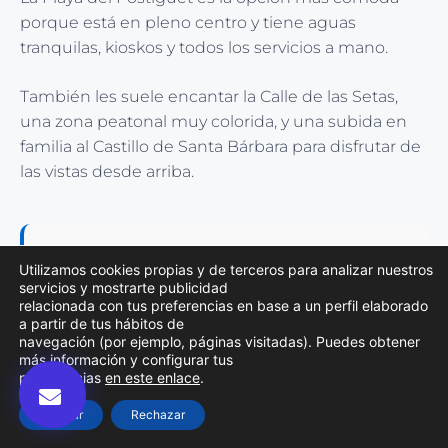
porque está en pleno centro y tiene aguas
tranquilas, kioskos y todos los servicios a mano.
También les suele encantar la Calle de las Setas,
una zona peatonal muy colorida, y una subida en
familia al Castillo de Santa Bárbara para disfrutar de
las vistas desde arriba.
Sigue descubriendo:
Utilizamos cookies propias y de terceros para analizar nuestros
servicios y mostrarte publicidad
➜
Museo de Bellas Artes Gravina
relacionada con tus preferencias en base a un perfil elaborado
a partir de tus hábitos de
alicante
navegación (por ejemplo, páginas visitadas). Puedes obtener
más información y configurar tus
➜
Museo arqueológico y de historia
preferencias
en este enlace
.
de Elche «Alejandro Ramos Folqués»
(MAHE)
Aceptar
Rechazar
➜
Plaza Gabriel Miró de Alicante: su