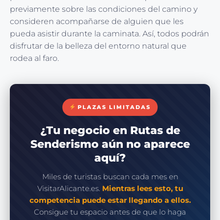
previamente sobre las condiciones del camino y
consideren acompañarse de alguien que les
pueda asistir durante la caminata. Así, todos podrán
disfrutar de la belleza del entorno natural que
rodea al faro.
PLAZAS LIMITADAS
¿Tu negocio en Rutas de
Senderismo aún no aparece
aquí?
Miles de turistas buscan cada mes en
VisitarAlicante.es.
Mientras lees esto, tu
competencia puede estar llegando a ellos.
Consigue tu espacio antes de que lo haga