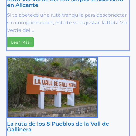
en Alicante
Si te apetece una ruta tranquila para desconectar
sin complicaciones, esta te va a gustar: la Ruta Vía
Verde del ...
Leer Más
La ruta de los 8 Pueblos de la Vall de
Gallinera