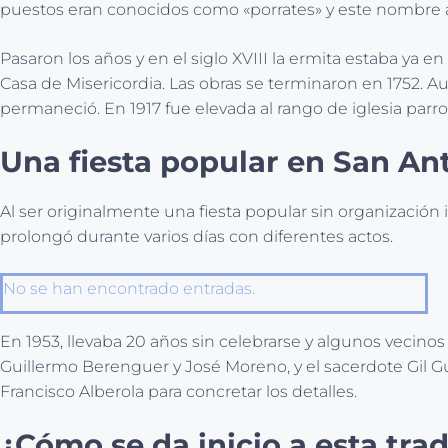
puestos eran conocidos como «porrates» y este nombre aca
Pasaron los años y en el siglo XVIII la ermita estaba ya 
Casa de Misericordia. Las obras se terminaron en 1752. Au
permaneció. En 1917 fue elevada al rango de iglesia parro
Una fiesta popular en San An
Al ser originalmente una fiesta popular sin organización i
prolongó durante varios días con diferentes actos.
No se han encontrado entradas.
En 1953, llevaba 20 años sin celebrarse y algunos vecinos
Guillermo Berenguer y José Moreno, y el sacerdote Gil Gu
Francisco Alberola para concretar los detalles.
¿Cómo se da inicio a esta tra