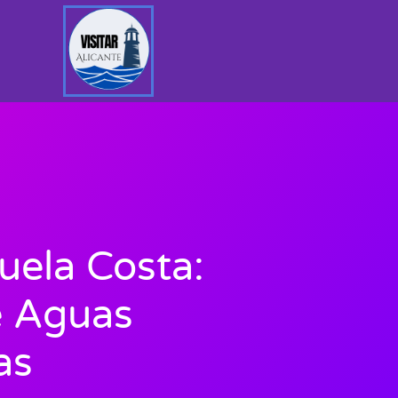
uela Costa:
e Aguas
as