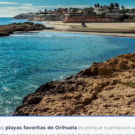
las
playas favoritas de Orihuela
es porque cuenta con u