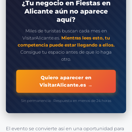
¿Tu negocio en Fiestas en
Alicante aún no aparece
aquí?
Miles de turistas buscan cada mes en
VisitarAlicante.es.
Mientras lees esto, tu
competencia puede estar llegando a ellos.
Consigue tu espacio antes de que lo haga
otro.
Quiero aparecer en
VisitarAlicante.es →
Sin permanencia · Respuesta en menos de 24 horas
El evento se convierte así en una oportunidad para