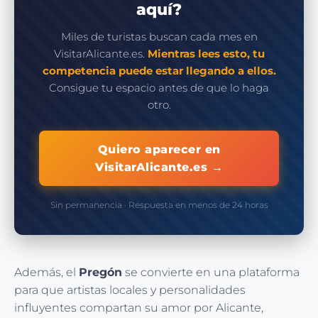
aquí?
Miles de turistas buscan cada mes en
VisitarAlicante.es.
Mientras lees esto, tu
competencia puede estar llegando a ellos.
Consigue tu espacio antes de que lo haga
otro.
Quiero aparecer en
VisitarAlicante.es →
Sin permanencia · Respuesta en menos de 24 horas
Además, el
Pregón
se convierte en una plataforma
para que artistas locales y personalidades
influyentes compartan su amor por Alicante,