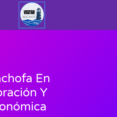
achofa En
bración Y
ronómica