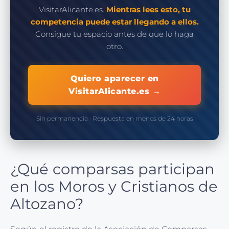
VisitarAlicante.es.
Mientras lees esto, tu
competencia puede estar llegando a ellos.
Consigue tu espacio antes de que lo haga
otro.
Quiero aparecer en
VisitarAlicante.es →
Sin permanencia · Respuesta en menos de 24 horas
¿Qué comparsas participan
en los Moros y Cristianos de
Altozano?