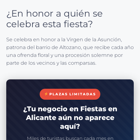
¿En honor a quién se
celebra esta fiesta?
Se celebra en honor a la Virgen de la Asunción,
patrona del barrio de Altozano, que recibe cada año
una ofrenda floral y una procesión solemne por
parte de los vecinos y las comparsas.
PLAZAS LIMITADAS
¿Tu negocio en Fiestas en
Alicante aún no aparece
aquí?
Miles de turistas buscan cada mes en