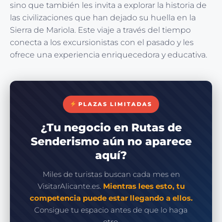
sino que también les invita a explorar la historia de
las civilizaciones que han dejado su huella en la
Sierra de Mariola. Este viaje a través del tiempo
conecta a los excursionistas con el pasado y les
ofrece una experiencia enriquecedora y educativa.
PLAZAS LIMITADAS
¿Tu negocio en Rutas de
Senderismo aún no aparece
aquí?
Miles de turistas buscan cada mes en
VisitarAlicante.es.
Mientras lees esto, tu
competencia puede estar llegando a ellos.
Consigue tu espacio antes de que lo haga
otro.