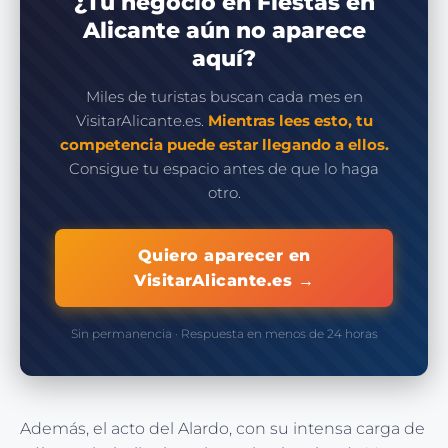
¿Tu negocio en Fiestas en
Alicante aún no aparece
aquí?
Miles de turistas buscan cada mes en
VisitarAlicante.es.
Mientras lees esto, tu
competencia puede estar llegando a ellos.
Consigue tu espacio antes de que lo haga
otro.
Quiero aparecer en
VisitarAlicante.es →
Sin permanencia · Respuesta en menos de 24 horas
Además, el acto del Alardo, con su intensa carga de