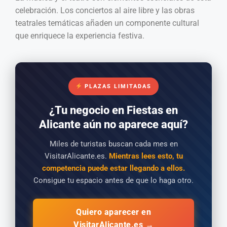
celebración. Los conciertos al aire libre y las obras
teatrales temáticas añaden un componente cultural
que enriquece la experiencia festiva.
PLAZAS LIMITADAS
¿Tu negocio en Fiestas en
Alicante aún no aparece aquí?
Miles de turistas buscan cada mes en
VisitarAlicante.es.
Mientras lees esto, tu
competencia puede estar llegando a ellos.
Consigue tu espacio antes de que lo haga otro.
Quiero aparecer en
VisitarAlicante.es →