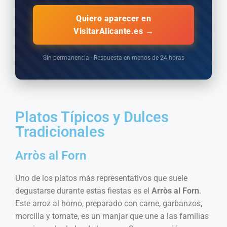
Quiero aparecer en
VisitarAlicante.es →
Sin permanencia · Respuesta en menos de 24 horas
Platos Típicos y Dulces
Tradicionales
Arròs al Forn
Uno de los platos más representativos que suele
degustarse durante estas fiestas es el
Arròs al Forn
.
Este arroz al horno, preparado con carne, garbanzos,
morcilla y tomate, es un manjar que une a las familias