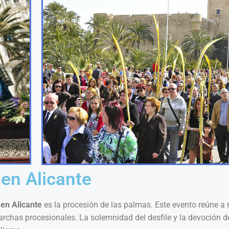
 en Alicante
en Alicante
es la procesión de las palmas. Este evento reúne a
rchas procesionales. La solemnidad del desfile y la devoción de