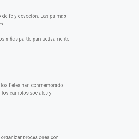
no de fe y devoción. Las palmas
es.
os niños participan activamente
s, los fieles han conmemorado
a los cambios sociales y
 organizar procesiones con