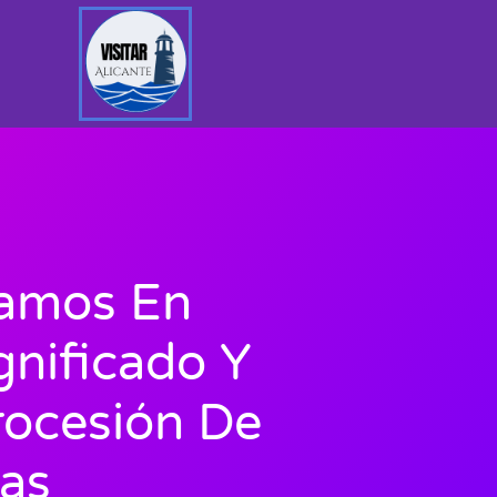
amos En
gnificado Y
rocesión De
as