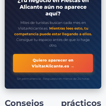
¿Tu negocio en Fiestas en
Alicante aún no aparece
aquí?
Miles de turistas buscan cada mes en
VisitarAlicante.es.
Mientras lees esto, tu
competencia puede estar llegando a ellos.
Consigue tu espacio antes de que lo haga
otro.
Quiero aparecer en
VisitarAlicante.es →
Sin permanencia · Respuesta en menos de 24 horas
Consejos prácticos