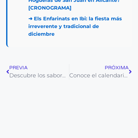
Hogueras de San Juan en Alicante?
[CRONOGRAMA]
➜
Els Enfarinats en Ibi: la fiesta más
irreverente y tradicional de
diciembre
PREVIA
PRÓXIMA
Descubre los sabores festivos en la Feria del Turrón de Jijona
Conoce el calendario de la Semana Modernista de Alcoy